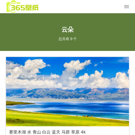
云朵
总共有 9 个
赛里木湖 水 青山 白云 蓝天 马群 草原 4k