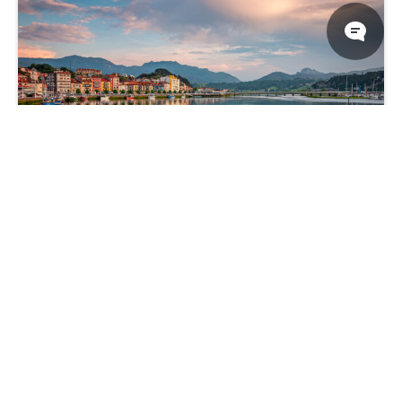
水岸小镇 彩色房屋 山峦 水面倒影 云彩 4k