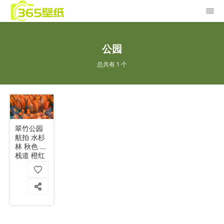
公园
总共有 1 个
翠竹公园
航拍 水杉
林 秋色 木
栈道 橙红
色调 4k