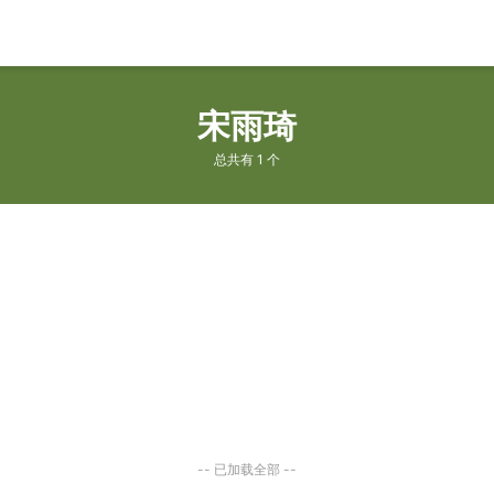
宋雨琦
总共有 1 个
-- 已加载全部 --