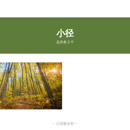
小径
总共有 2 个
-- 已加载全部 --