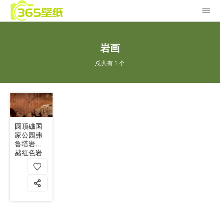
岩画
总共有 1 个
圆顶礁国
家公园弗
鲁塔岩画
赭红色岩
壁 人形图
案 4k