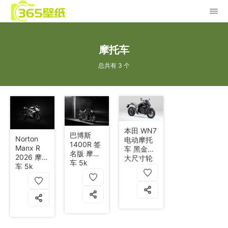
摩托车
总共有 3 个
本田 WN7
巴博斯
Norton
电动摩托
1400R 签
Manx R
车 黑金色
名版 摩托
2026 摩托
大尺寸轮
车 5k
车 5k
胎 5k