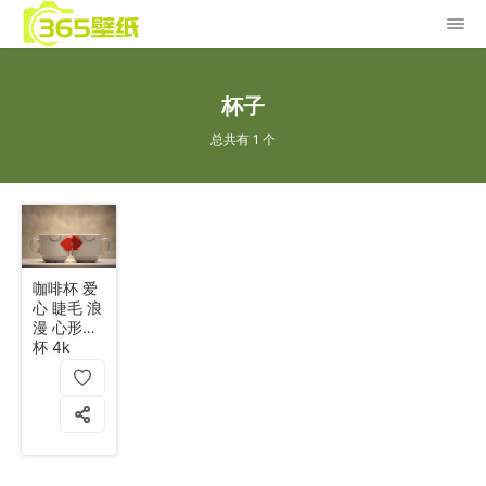
杯子
总共有 1 个
咖啡杯 爱
心 睫毛 浪
漫 心形对
杯 4k