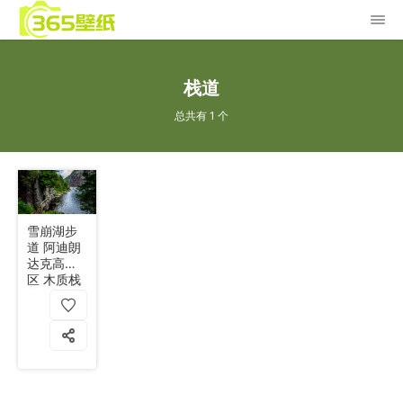
栈道
总共有 1 个
雪崩湖步
道 阿迪朗
达克高峰
区 木质栈
道 湖泊 山
峦 4k