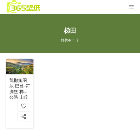
梯田
总共有 1 个
凯撒施图
尔 巴登-符
腾堡 梯田
公路 山丘
绿植被 天
空 4k