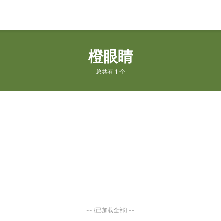
橙眼睛
总共有 1 个
-- {已加载全部} --