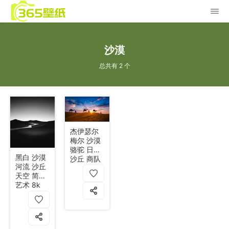
沙漠
总共有 2 个
杰伊瑟尔
梅尔 沙漠
骆驼 日落
黑白 沙漠
沙丘 商队
河流 沙丘
拉贾斯坦
天空 简约
邦 4k
艺术 8k