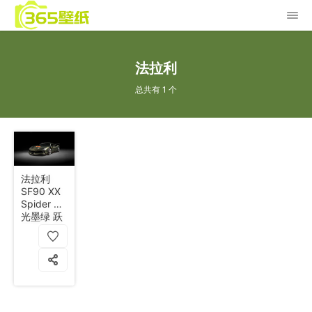
法拉利
总共有 1 个
法拉利
SF90 XX
Spider 哑
光墨绿 跃
马徽标 超
跑 4k