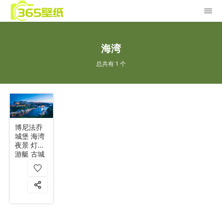
海湾
总共有 1 个
博尼法乔
城堡 海湾
夜景 灯光
游艇 古城
堡 4k