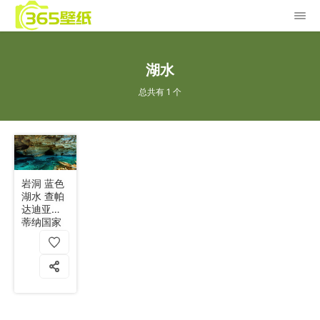
湖水
总共有 1 个
岩洞 蓝色
湖水 查帕
达迪亚曼
蒂纳国家
公园 巴西
4K