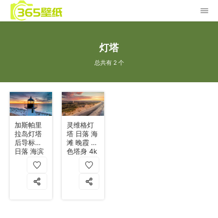
灯塔
总共有 2 个
加斯帕里
灵维格灯
拉岛灯塔
塔 日落 海
后导标灯
滩 晚霞 白
日落 海滨
色塔身 4k
4k