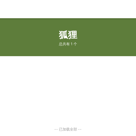
狐狸
总共有 1 个
-- 已加载全部 --