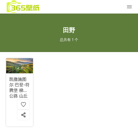
田野
总共有 1 个
凯撒施图
尔 巴登-符
腾堡 梯田
公路 山丘
绿植被 天
空 4k