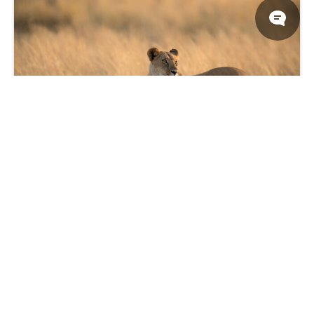
雌狮 草原 马赛马拉国家保护区 肯尼亚 4k