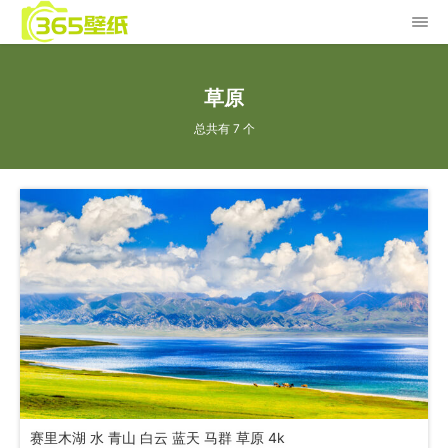
草原
总共有 7 个
赛里木湖 水 青山 白云 蓝天 马群 草原 4k