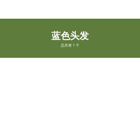
蓝色头发
总共有 1 个