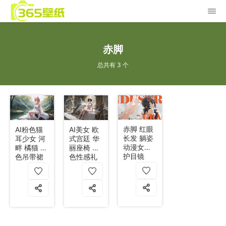
赤脚
总共有 3 个
赤脚 红眼
AI粉色猫
AI美女 欧
长发 躺姿
耳少女 河
式宫廷 华
动漫女孩
畔 橘猫 白
丽座椅 白
护目镜
色吊带裙
色性感礼
Zone Zero
赤足 森林
服 薄纱 赤
8k
溪流 4k
足 4k