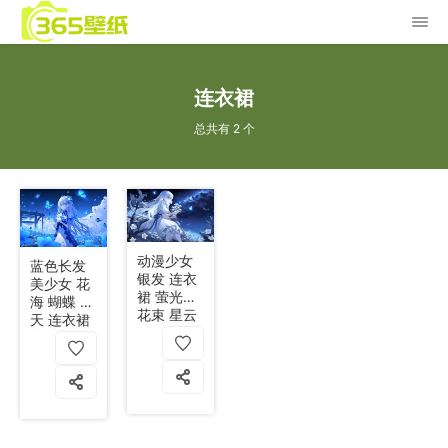
连衣裙
总共有 2 个
动漫少女
蓝色长发
银发 连衣
美少女 花
裙 萤光蝶
海 蝴蝶 蓝
花束 星云
天 连衣裙
5k
白云 5k