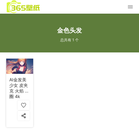
金色头发
总共有 1 个
AI金发美
少女 皮夹
克 火焰 项
圈 4k