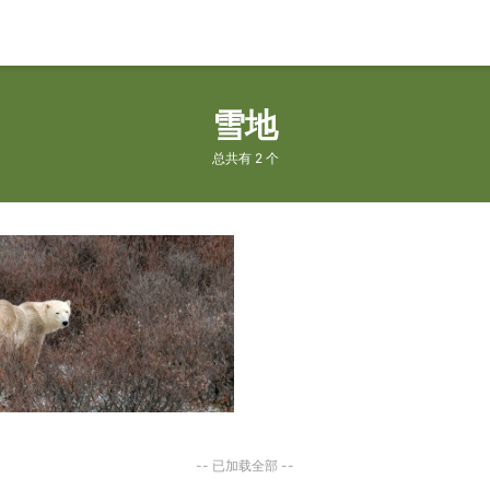
雪地
总共有 2 个
-- 已加载全部 --