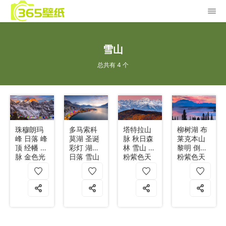
雪山
总共有 4 个
珠穆朗玛
多马索科
塔特拉山
柳树湖 布
峰 日落 峰
莫湖 圣诞
脉 秋日森
莱克本山
顶 经幡 山
彩灯 湖畔
林 雪山 塔
黎明 倒影
脉 金色光
日落 雪山
粉紫色天
粉紫色天
辉 雪山 4k
冬日 4k
空 4k
空 雪山 松
林 4k