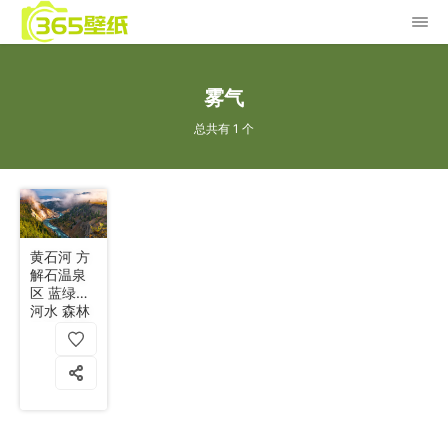
雾气
总共有 1 个
黄石河 方
解石温泉
区 蓝绿色
河水 森林
山峦 云雾
4k