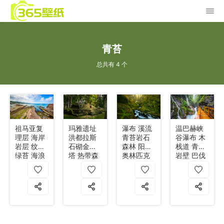
青苔
总共有 4 个
祖马亚复
玛雅遗址
瀑布 溪流
温巴赫峡
理层 海岸
洪都拉斯
青苔岩石
谷瀑布 木
岩层 纹理
石砌金字
森林 阳光
栈道 青苔
绿苔 海浪
塔 热带森
奥林匹克
岩壁 巴伐
天空 4k
林 青苔台
国家公园
利亚州 德
阶 4k
4k
国 4k