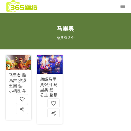
马里奥
总共有 2 个
马里奥 路
超级马里
易吉 沙漠
奥银河 马
王国 骷髅
里奥 碧奇
小精灵 斗
公主 路易
篷 5k
吉 星光 5k