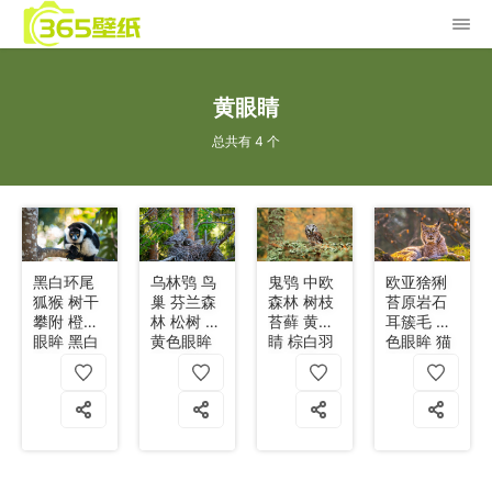
黄眼睛
总共有 4 个
黑白环尾
乌林鸮 鸟
鬼鸮 中欧
欧亚猞猁
狐猴 树干
巢 芬兰森
森林 树枝
苔原岩石
攀附 橙黄
林 松树 金
苔藓 黄眼
耳簇毛 黄
眼眸 黑白
黄色眼眸
睛 棕白羽
色眼眸 猫
皮毛 4k
灰白羽毛
毛 呆萌 4k
科动物 西
4k
伯利亚 4k