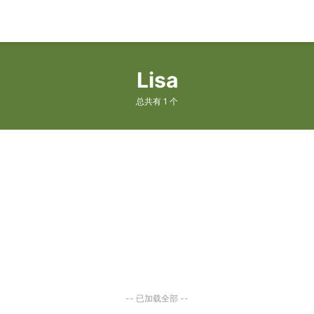
Lisa
总共有 1 个
-- 已加载全部 --