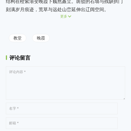
结构在橙紫渐变晚霞下巍然矗立。斑驳的石墙与残缺拱门
刻满岁月痕迹，荒草与远处山峦延伸出辽阔空间。
更多
教堂
晚霞
评论留言