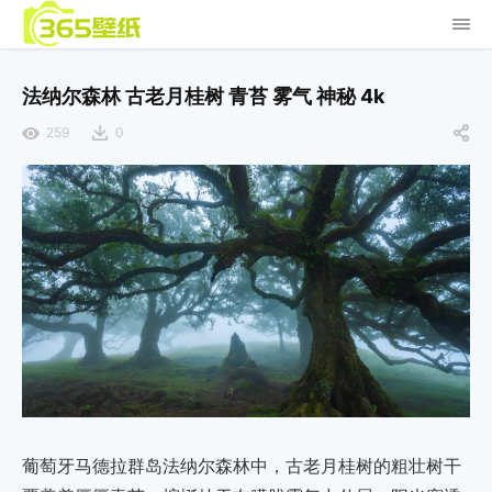
法纳尔森林 古老月桂树 青苔 雾气 神秘 4k
259
0
葡萄牙马德拉群岛法纳尔森林中，古老月桂树的粗壮树干