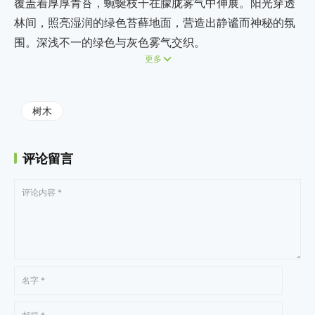
覆盖着厚厚青苔，蜿蜒枝干在朦胧雾气中伸展。阳光穿透
林间，照亮湿润的绿色苔藓地面，营造出静谧而神秘的氛
围。深浅不一的绿色与灰色雾气交织。
更多
树木
评论留言