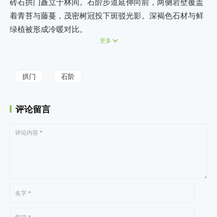
砖石拱门矗立于林间。石阶步道延伸向前，两侧岩壁覆盖
着青苔与藤蔓，茂密树冠投下斑驳光影。深褐色石材与鲜
绿植被形成冷暖对比。
更多
拱门
石阶
评论留言