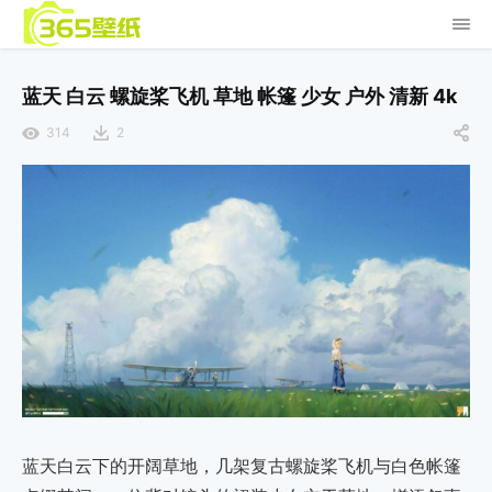
蓝天 白云 螺旋桨飞机 草地 帐篷 少女 户外 清新 4k
314
2
蓝天白云下的开阔草地，几架复古螺旋桨飞机与白色帐篷