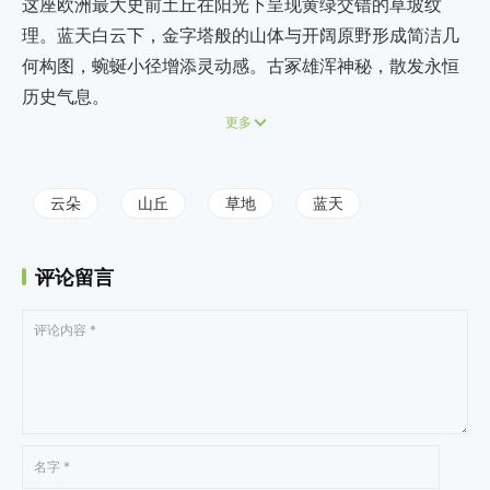
这座欧洲最大史前土丘在阳光下呈现黄绿交错的草坡纹
理。蓝天白云下，金字塔般的山体与开阔原野形成简洁几
何构图，蜿蜒小径增添灵动感。古冢雄浑神秘，散发永恒
历史气息。
更多
云朵
山丘
草地
蓝天
评论留言