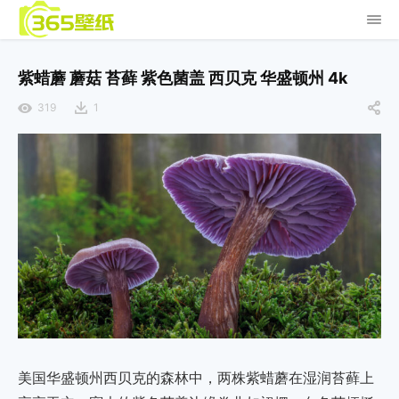
紫蜡蘑 蘑菇 苔藓 紫色菌盖 西贝克 华盛顿州 4k
319
1
美国华盛顿州西贝克的森林中，两株紫蜡蘑在湿润苔藓上