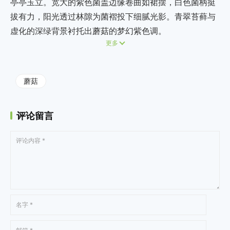
亭亭玉立。宽大的紫色菌盖边缘卷曲如裙摆，白色菌柄挺
拔有力，阳光透过林隙为菌褶投下细腻光影。青翠苔藓与
虚化的深绿背景衬托出蘑菇的梦幻紫色调。
更多
蘑菇
评论留言