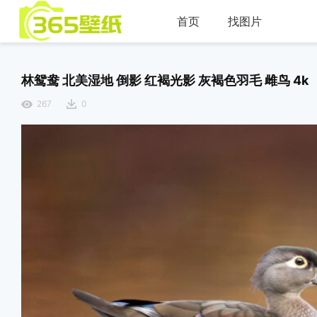
首页
找图片
林鸳鸯 北美湿地 倒影 红褐光影 灰褐色羽毛 雌鸟 4k
267
0