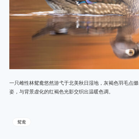
一只雌性林鸳鸯悠然游弋于北美秋日湿地，灰褐色羽毛点缀
姿，与背景虚化的红褐色光影交织出温暖色调。
鸳鸯