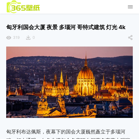
匈牙利国会大厦 夜景 多瑙河 哥特式建筑 灯光 4k
319
0
匈牙利布达佩斯，夜幕下的国会大厦巍然矗立于多瑙河