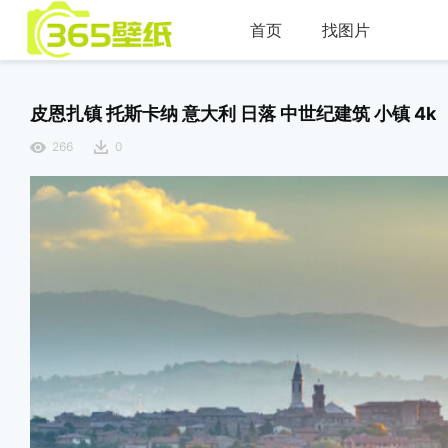
首页
找图片
皮恩扎镇 托斯卡纳 意大利 日落 中世纪建筑 小镇 4k
266
0