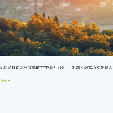
纪建筑群错落有致地散布在绵延丘陵上。标志性教堂塔楼高耸入
更多