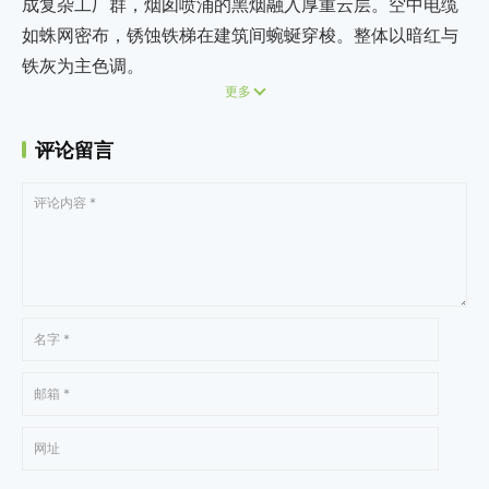
成复杂工厂群，烟囱喷涌的黑烟融入厚重云层。空中电缆
如蛛网密布，锈蚀铁梯在建筑间蜿蜒穿梭。整体以暗红与
铁灰为主色调。
更多
评论留言