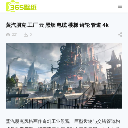
蒸汽朋克 工厂 云 黑烟 电缆 楼梯 齿轮 管道 4k
221
0
蒸汽朋克风格画作奇幻工业景观：巨型齿轮与交错管道构