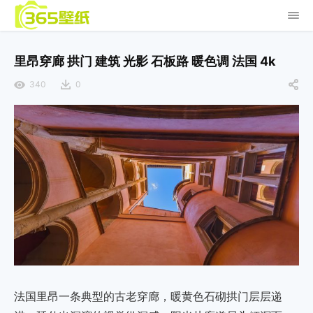
里昂穿廊 拱门 建筑 光影 石板路 暖色调 法国 4k
340
0
法国里昂一条典型的古老穿廊，暖黄色石砌拱门层层递