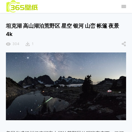
坦克湖 高山湖泊荒野区 星空 银河 山峦 帐篷 夜景
4k
304
1