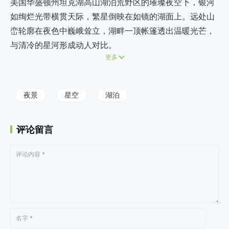
美国华盛顿州坦克湖高山湖泊荒野区的璀璨夜空下，银河
如绚烂光带横贯天际，繁星倒映在如镜的湖面上。远处山
峦轮廓在夜色中巍峨耸立，湖畔一顶帐篷透出温暖光芒，
与清冷的星河形成动人对比。
更多
夜景
星空
湖泊
评论留言