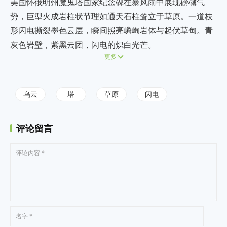
美国怀俄明州魔鬼塔国家纪念碑在暴风雨中展现磅礴气
势，巨型火成岩柱状节理如通天石柱耸立于草原。一道枝
形闪电撕裂墨色云层，瞬间照亮嶙峋岩体与起伏草甸。青
灰色岩壁，紫黑云团，闪电的炽白光芒。
更多
乌云
塔
草原
闪电
评论留言