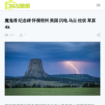
魔鬼塔 纪念碑 怀俄明州 美国 闪电 乌云 柱状 草原
4k
291
1