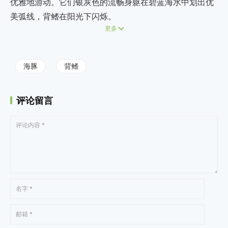
优雅地游动。它们银灰色的流畅身躯在碧蓝海水中划出优
美弧线，背鳍在阳光下闪烁。
更多
海豚
背鳍
评论留言