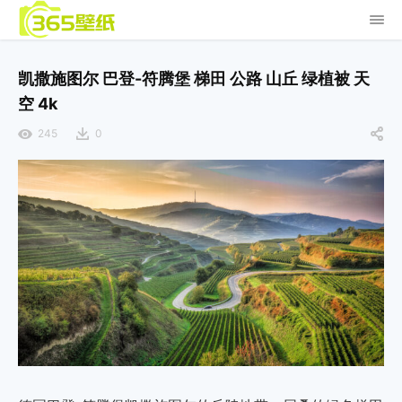
凯撒施图尔 巴登-符腾堡 梯田 公路 山丘 绿植被 天
空 4k
245
0