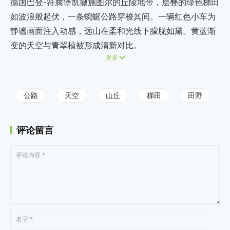
德国巴登-符腾堡凯撒施图尔的丘陵地带，层叠的绿色梯田
如波浪般起伏，一条蜿蜒公路穿梭其间。一辆红色小车为
静谧画面注入动感，远山在柔和光线下朦胧如黛。黄蓝渐
变的天空与青翠植被形成清新对比。
更多
公路
天空
山丘
梯田
田野
评论留言