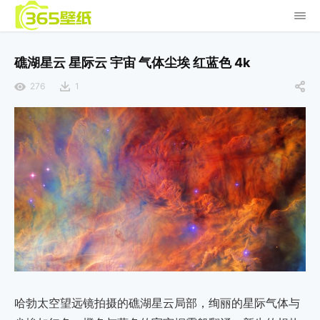
礁湖星云 星际云 宇宙 气体尘埃 红蓝色 4k
276
1
哈勃太空望远镜拍摄的礁湖星云局部，绚丽的星际气体与