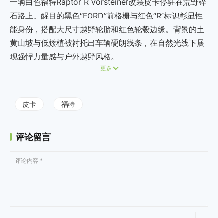
一辆白色福特Raptor R Vorsteiner改装皮卡停驻在荒野碎
石路上。醒目的黑色“FORD”前格栅与红色“R”标识彰显性
能身份，搭配大尺寸越野轮胎和红色轮毂边缘。背景的土
黄山坡与低矮植被衬托出车辆硬朗线条，在自然光线下展
现强悍力量感与户外越野风格。
更多
皮卡
福特
评论留言