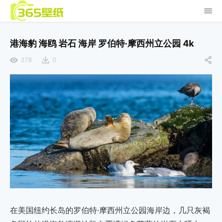
港海豹 海鸥 岩石 海岸 罗伯特·摩西州立公园 4k
378
0
在美国纽约长岛的罗伯特·摩西州立公园海岸边，几只灰褐