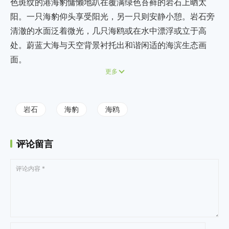
色斑纹的港海豹慵懒地趴在覆满绿色苔藓的岩石上晒太
阳。一只海豹仰头享受阳光，另一只则安静小憩。岩石旁
清澈的水面泛着微光，几只海鸥或在水中漂浮或立于高
处。蔚蓝大海与天空背景衬托出和谐闲适的海滨生态画
面。
更多
岩石
海豹
海鸥
评论留言