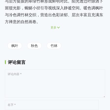
与后方挺拔的翠绿竹林形成鲜明对比。阳光透过叶隙洒下
斑驳光影，蜿蜒小径引导视线深入静谧空间。暖色调枫叶
与冷色调竹林交织，营造出色彩浓郁、层次丰富且充满东
方禅意的自然画卷。
更多
枫叶
秋色
竹林
评论留言