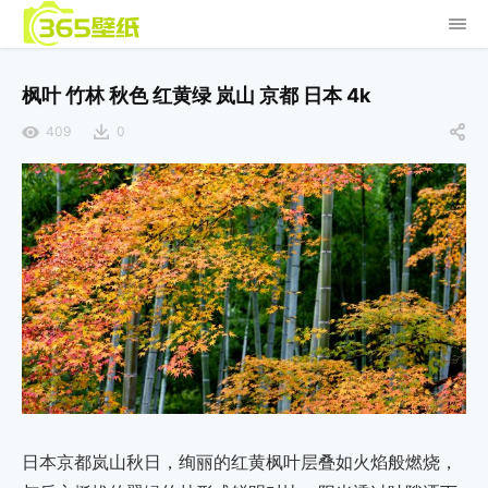
枫叶 竹林 秋色 红黄绿 岚山 京都 日本 4k
409
0
日本京都岚山秋日，绚丽的红黄枫叶层叠如火焰般燃烧，