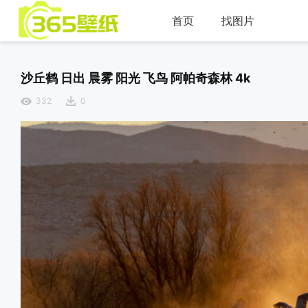
首页
找图片
沙丘鹤 日出 晨雾 阳光 飞鸟 阿帕奇森林 4k
332
0