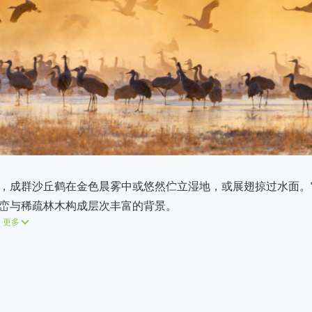
，成群沙丘鹤在金色晨雾中或悠然伫立湿地，或展翅掠过水面。
峦与稀疏林木构成层次丰富的背景。
更多