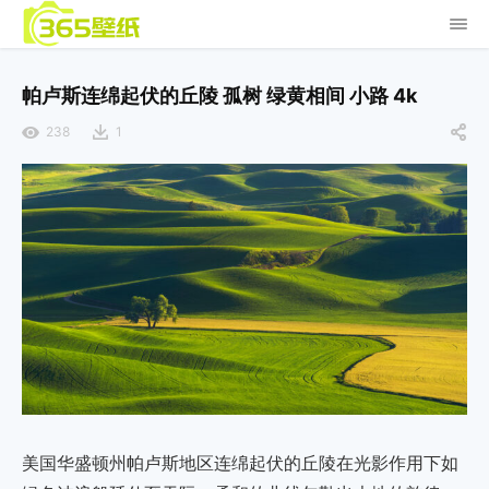
帕卢斯连绵起伏的丘陵 孤树 绿黄相间 小路 4k
238
1
美国华盛顿州帕卢斯地区连绵起伏的丘陵在光影作用下如