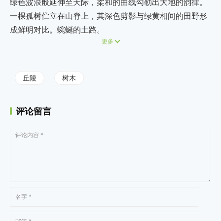
绿色波浪般延伸至天际，柔和的曲线勾勒出大地的韵律。
一棵孤树伫立在山脊上，其深色剪影与绿黄相间的田野形
成鲜明对比。蜿蜒的土路。
更多
丘陵
树木
评论留言